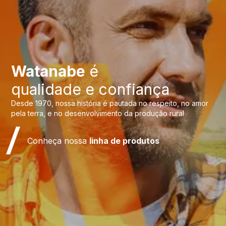
Watanabe
é
qualidade e confiança
Desde 1970, nossa história é pautada no respeito, no amor
pela terra, e no desenvolvimento da produção rural
Conheça nossa
linha de produtos